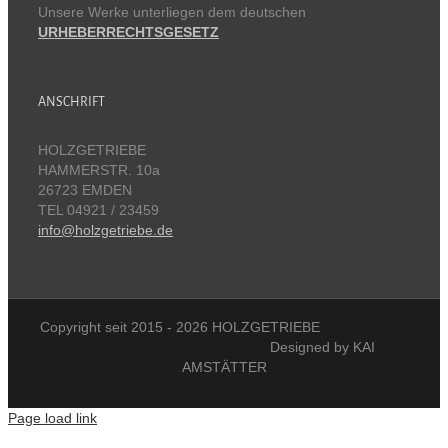
Unsere Werke unterliegen dem deutschen
URHEBERRECHTSGESETZ
ANSCHRIFT
HOLZGETRIEBE
HAMMERSTR. 10a
26723 EMDEN
TEL 04921 / 23459
info@holzgetriebe.de
Copyright seit 2015 -
2026 HOLZGETRIEBE
Designed by KAI
AMSTÄTTER
Page load link