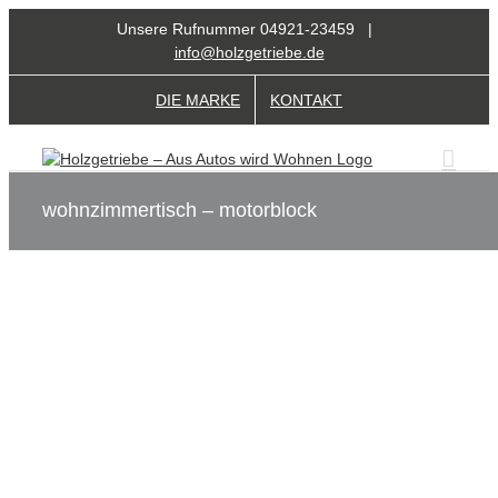
Zum
Unsere Rufnummer 04921-23459 |
Inhalt
info@holzgetriebe.de
springen
DIE MARKE
KONTAKT
wohnzimmertisch – motorblock
View
Larger
Image