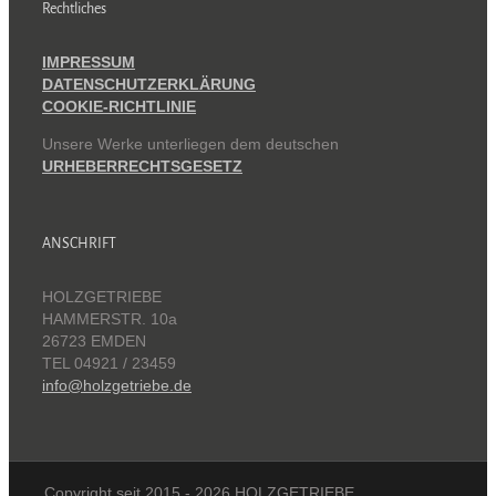
Rechtliches
IMPRESSUM
DATENSCHUTZERKLÄRUNG
COOKIE-RICHTLINIE
Unsere Werke unterliegen dem deutschen
URHEBERRECHTSGESETZ
ANSCHRIFT
HOLZGETRIEBE
HAMMERSTR. 10a
26723 EMDEN
TEL 04921 / 23459
info@holzgetriebe.de
Copyright seit 2015 -
2026 HOLZGETRIEBE