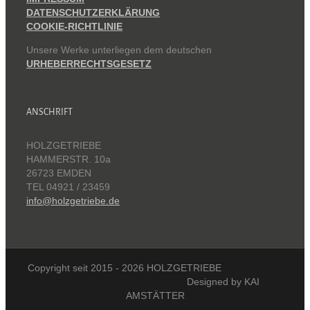
DATENSCHUTZERKLÄRUNG
COOKIE-RICHTLINIE
Unsere Werke unterliegen dem deutschen
URHEBERRECHTSGESETZ
ANSCHRIFT
HOLZGETRIEBE
HAMMERSTR. 10a
26723 EMDEN
TEL 04921 / 23459
info@holzgetriebe.de
Copyright seit 2015 -
2026 HOLZGETRIEBE
Designed by KAI
AMSTÄTTER