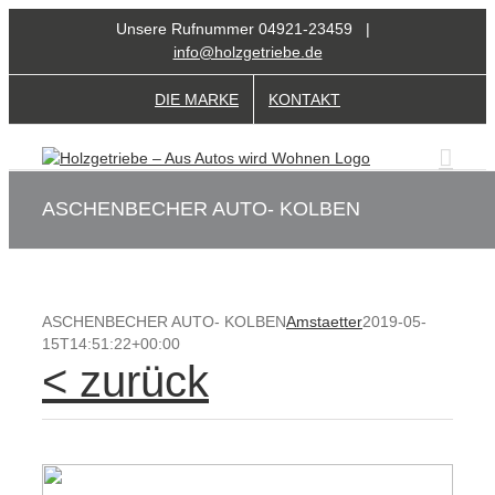
Zum
Unsere Rufnummer 04921-23459 |
Inhalt
info@holzgetriebe.de
springen
DIE MARKE
KONTAKT
ASCHENBECHER AUTO- KOLBEN
ASCHENBECHER AUTO- KOLBEN
Amstaetter
2019-05-
15T14:51:22+00:00
< zurück