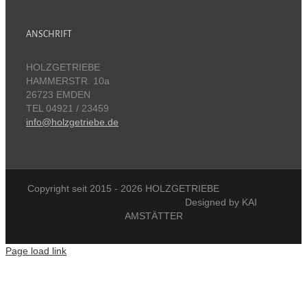
ANSCHRIFT
HOLZGETRIEBE
HAMMERSTR. 10a
26723 EMDEN
TEL 04921 / 23459
info@holzgetriebe.de
Copyright seit 2015 -
2026 HOLZGETRIEBE
Designed by KAI
AMSTÄTTER
Page load link