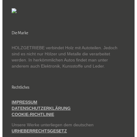
Die Marke
HOLZGETRIEBE verbindet Holz mit Autoteilen. Jedoch
sind es nicht nur Hölzer und Metalle die verarbeitet
werden. In herkömmlichen Autos findet man unter
anderem auch Elektronik, Kunsstoffe und Leder.
Rechtliches
IMPRESSUM
DATENSCHUTZERKLÄRUNG
COOKIE-RICHTLINIE
Unsere Werke unterliegen dem deutschen
URHEBERRECHTSGESETZ