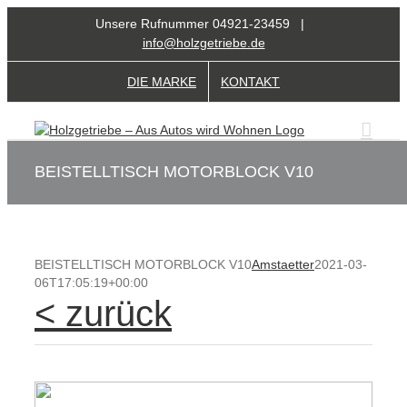
Zum
Unsere Rufnummer 04921-23459 |
Inhalt
info@holzgetriebe.de
springen
DIE MARKE
KONTAKT
BEISTELLTISCH MOTORBLOCK V10
BEISTELLTISCH MOTORBLOCK V10
Amstaetter
2021-03-
06T17:05:19+00:00
< zurück