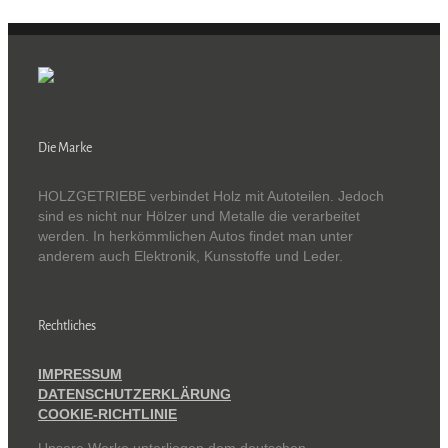
Die Marke
HOLZGETRIEBE verbindet Holz mit Autoteilen. Jedoch
sind es nicht nur Hölzer und Metalle die verarbeitet
werden. In herkömmlichen Autos findet man unter
anderem auch Elektronik, Kunsstoffe und Leder.
Rechtliches
IMPRESSUM
DATENSCHUTZERKLÄRUNG
COOKIE-RICHTLINIE
Unsere Werke unterliegen dem deutschen