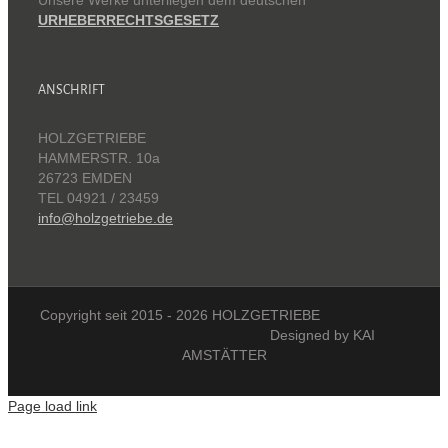
URHEBERRECHTSGESETZ
ANSCHRIFT
HOLZGETRIEBE
HAMMERSTR. 10a
26723 EMDEN
TEL 04921 / 23459
info@holzgetriebe.de
Copyright seit 2015 -
2026 HOLZGETRIEBE
Designed by KAI
AMSTÄTTER
Page load link