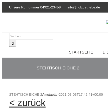
Zum
Unsere Rufnummer 04921-23459 |
info@holzgetriebe.de
Inhalt
springen
Suche
nach:
STARTSEITE
DI
STEHTISCH EICHE 2
STEHTISCH EICHE 2
Amstaetter
2021-03-06T17:42:41+00:00
< zurück